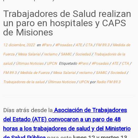
Trabajadores de Salud realizan
un paro en hospitales y CAPS
de Misiones
12 diciembre, 2022
en
#Paro
/
#Posadas
/
ATE
/
CTA
/
FM 89.3
/
Medida de
Fuerza
/
Mesa Salarial
/
reclamo
/
SAMIC
/
Sociedad
/
Trabajadores de la
salud
/
Últimas Noticias
/
UPCN
Etiquetado
#Paro
/
#Posadas
/
ATE
/
CTA
/
FM 89.3
/
Medida de Fuerza
/
Mesa Salarial
/
reclamo
/
SAMIC
/
Sociedad
/
Trabajadores de la salud
/
Últimas Noticias
/
UPCN
por
Radio FM 89.3
Días atrás desde la
Asociación de Trabajadores
del Estado (ATE) convocaron a un paro de 48
horas a los trabajadores de salud y del Ministerio
de Salud Pública
para este
lunes 12 y martes 13