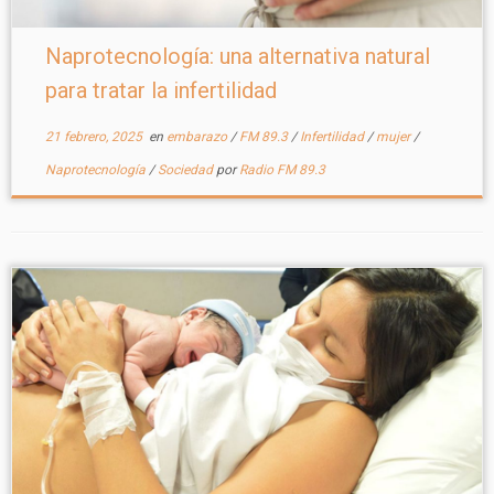
Naprotecnología: una alternativa natural
para tratar la infertilidad
21 febrero, 2025
en
embarazo
/
FM 89.3
/
Infertilidad
/
mujer
/
Naprotecnología
/
Sociedad
por
Radio FM 89.3