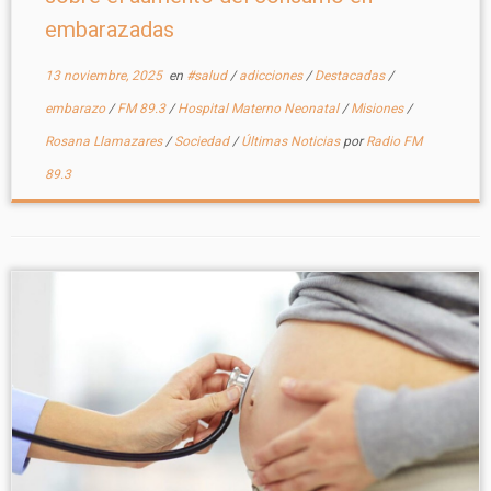
embarazadas
13 noviembre, 2025
en
#salud
/
adicciones
/
Destacadas
/
embarazo
/
FM 89.3
/
Hospital Materno Neonatal
/
Misiones
/
Rosana Llamazares
/
Sociedad
/
Últimas Noticias
por
Radio FM
89.3